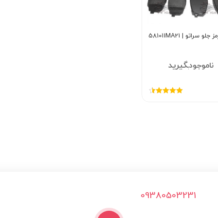
لو سراتو | 581011MA21
تماس بگیرید
امتیاز
4.50
از 5
09380503231