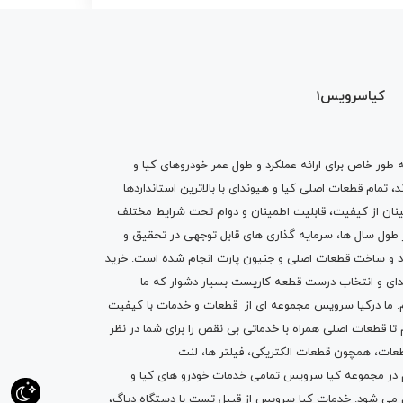
کیاسرویس1
ه طور خاص برای ارائه عملکرد و طول عمر خودروهای کیا و
تمام قطعات اصلی کیا و هیوندای با بالاترین استانداردها
نان از کیفیت، قابلیت اطمینان و دوام تحت شرایط مختلف
ول سال ها، سرمایه گذاری های قابل توجهی در تحقیق و
اد و ساخت قطعات اصلی و جنیون پارت انجام شده است.
خرید
دای
و انتخاب درست قطعه کاریست بسیار دشوار که ما
.
ما درکیا سرویس مجموعه ای از
قطعات
و
خدمات
با کیفیت
م تا قطعات اصلی همراه با خدماتی بی نقص را برای شما در نظر
ز قطعات، همچون قطعات
الکتریکی
،
فیلتر ها
،
لنت
یم در مجموعه کیا سرویس تمامی خدمات خودرو های کیا و
م می شود. خدمات کیا سرویس از قبیل
تست با دستگاه دیاگ
،