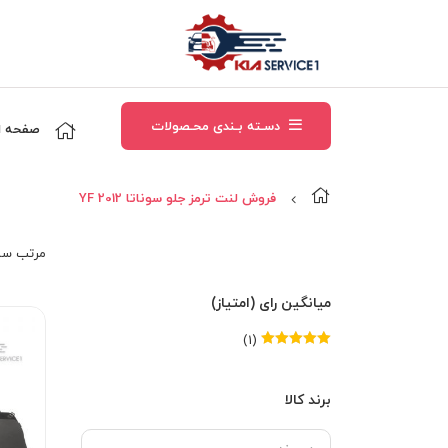
دسـته بـندی محـصولات
صفحه ا
فروش لنت ترمز جلو سوناتا YF 2012
مرتب‌ سا
میانگین رای (امتیاز)
(1)
امتیاز
5
از 5
برند کالا