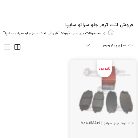
فروش لنت ترمز جلو سراتو سايپا
محصولات برچسب خورده “فروش لنت ترمز جلو سراتو سايپا”
لنت ترمز جلو سراتو | 581011MA21