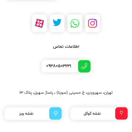
اطلاعات تماس
09380503231
تهران، سهروردی، خ حسینی (سورنا) ، پاساژ سهیل، پلاک 13
نقشه گوگل
نقشه ویز