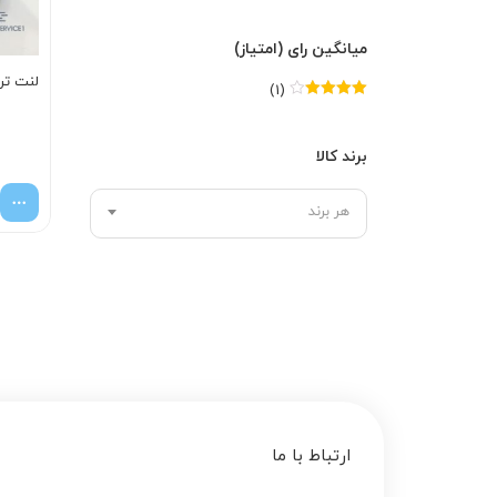
میانگین رای (امتیاز)
لنت ترم
(1)
امتیاز
4
از
5
برند کالا
هر برند
ارتباط با ما