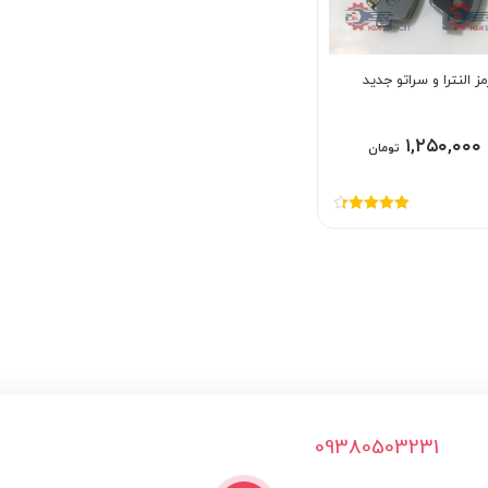
ز النترا و سراتو جدید
۱,۲۵۰,۰۰۰
تومان
امتیاز
4.33
از 5
09380503231