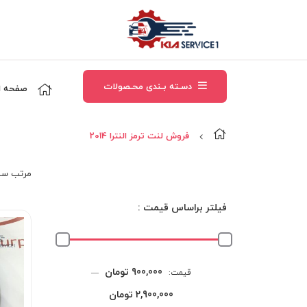
دسـته بـندی محـصولات
صفحه ا
فروش لنت ترمز النترا 2014
مرتب‌ سا
فیلتر براساس قیمت :
حداقل
حداکثر
900,000 تومان
قیمت:
—
قیمت
قیمت
2,900,000 تومان