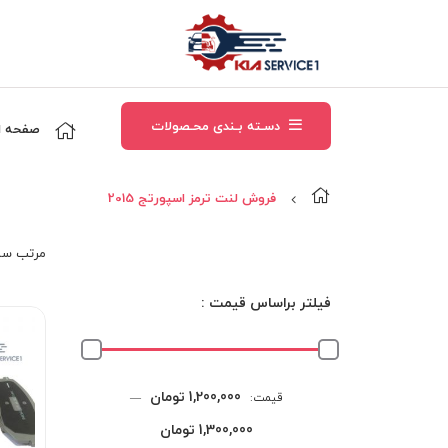
دسـته بـندی محـصولات
صفحه ا
فروش لنت ترمز اسپورتج 2015
مرتب‌ سا
فیلتر براساس قیمت :
حداقل
حداکثر
1,200,000 تومان
قیمت:
—
قیمت
قیمت
1,300,000 تومان