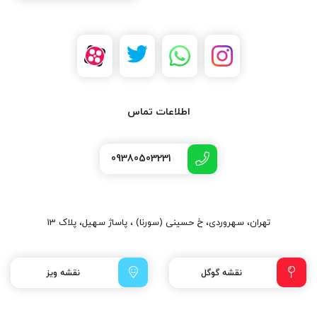
اطلاعات تماس
09380503231
تهران، سهروردی، خ حسینی (سورنا) ، پاساژ سهیل، پلاک 13
نقشه گوگل
نقشه ویز