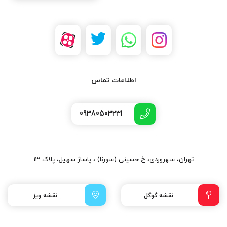
اطلاعات تماس
09380503231
تهران، سهروردی، خ حسینی (سورنا) ، پاساژ سهیل، پلاک 13
نقشه گوگل
نقشه ویز