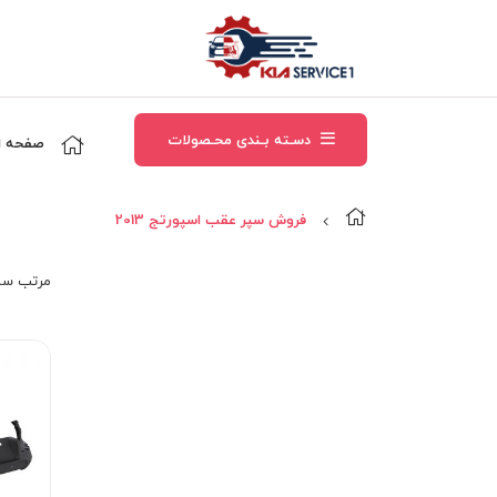
دسـته بـندی محـصولات
صفحه ا
فروش سپر عقب اسپورتج 2013
مرتب‌ سا