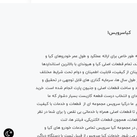
کیاسرویس1
ه طور خاص برای ارائه عملکرد و طول عمر خودروهای کیا و
تمام قطعات اصلی کیا و هیوندای با بالاترین استانداردها
نان از کیفیت، قابلیت اطمینان و دوام تحت شرایط مختلف
ول سال ها، سرمایه گذاری های قابل توجهی در تحقیق و
اد و ساخت قطعات اصلی و جنیون پارت انجام شده است.
خرید
دای
و انتخاب درست قطعه کاریست بسیار دشوار که ما
.
ما درکیا سرویس مجموعه ای از
قطعات
و
خدمات
با کیفیت
م تا قطعات اصلی همراه با خدماتی بی نقص را برای شما در نظر
ز قطعات، همچون قطعات
الکتریکی
،
فیلتر ها
،
لنت
یم در مجموعه کیا سرویس تمامی خدمات خودرو های کیا و
م می شود. خدمات کیا سرویس از قبیل
تست با دستگاه دیاگ
،