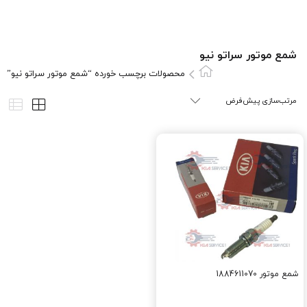
شمع موتور سراتو نيو
محصولات برچسب خورده “شمع موتور سراتو نيو”
شمع موتور 1884611070