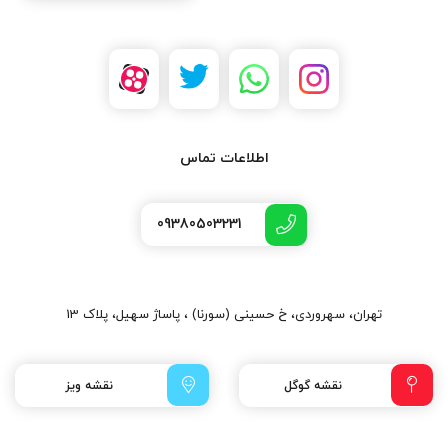
اطلاعات تماس
09380503231
تهران، سهروردی، خ حسینی (سورنا) ، پاساژ سهیل، پلاک 13
نقشه گوگل
نقشه ویز