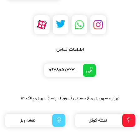
اطلاعات تماس
09380503231
تهران، سهروردی، خ حسینی (سورنا) ، پاساژ سهیل، پلاک 13
نقشه گوگل
نقشه ویز