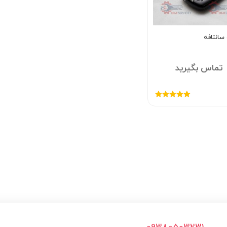
سانتافه
تماس بگیرید
امتیاز
5.00
از
5