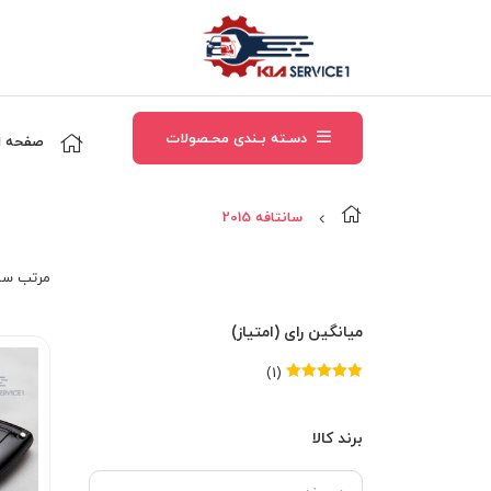
دسـته بـندی محـصولات
صفحه ا
سانتافه 2015
مرتب‌ سا
میانگین رای (امتیاز)
(1)
امتیاز
5
از 5
برند کالا