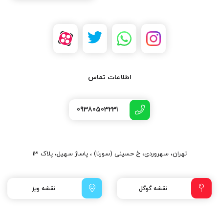
اطلاعات تماس
09380503231
تهران، سهروردی، خ حسینی (سورنا) ، پاساژ سهیل، پلاک 13
نقشه گوگل
نقشه ویز