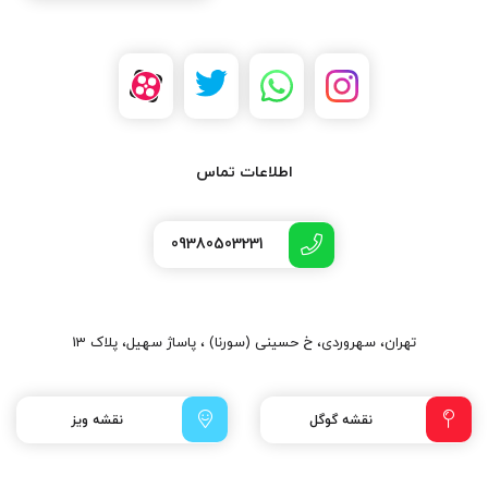
اطلاعات تماس
09380503231
تهران، سهروردی، خ حسینی (سورنا) ، پاساژ سهیل، پلاک 13
نقشه گوگل
نقشه ویز