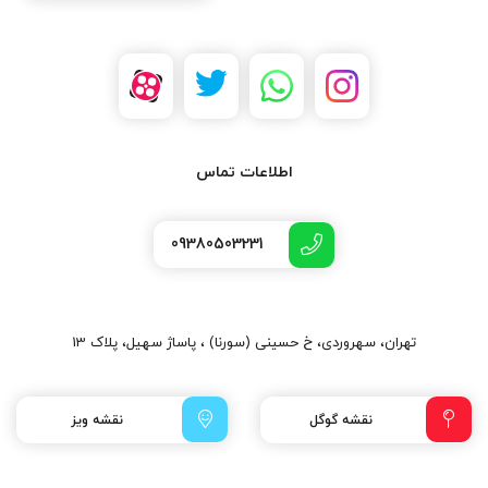
اطلاعات تماس
09380503231
تهران، سهروردی، خ حسینی (سورنا) ، پاساژ سهیل، پلاک 13
نقشه گوگل
نقشه ویز