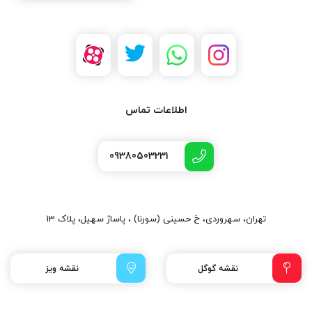
اطلاعات تماس
09380503231
تهران، سهروردی، خ حسینی (سورنا) ، پاساژ سهیل، پلاک 13
نقشه گوگل
نقشه ویز