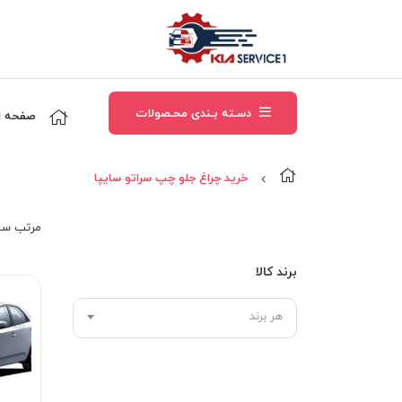
دسـته بـندی محـصولات
صفحه ا
خرید چراغ جلو چپ سراتو سایپا
مرتب‌ سا
برند کالا
هر برند