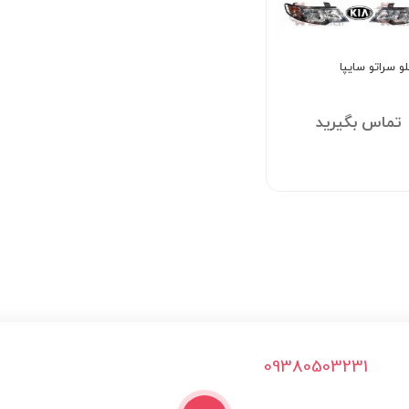
و سراتو سایپا
تماس بگیرید
09380503231