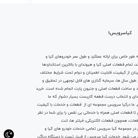
کیاسرویس1
ه طور خاص برای ارائه عملکرد و طول عمر خودروهای کیا و
تمام قطعات اصلی کیا و هیوندای با بالاترین استانداردها
نان از کیفیت، قابلیت اطمینان و دوام تحت شرایط مختلف
ول سال ها، سرمایه گذاری های قابل توجهی در تحقیق و
اد و ساخت قطعات اصلی و جنیون پارت انجام شده است.
خرید
دای
و انتخاب درست قطعه کاریست بسیار دشوار که ما
.
ما درکیا سرویس مجموعه ای از
قطعات
و
خدمات
با کیفیت
م تا قطعات اصلی همراه با خدماتی بی نقص را برای شما در نظر
ز قطعات، همچون قطعات
الکتریکی
،
فیلتر ها
،
لنت
یم در مجموعه کیا سرویس تمامی خدمات خودرو های کیا و
م می شود. خدمات کیا سرویس از قبیل
تست با دستگاه دیاگ
،