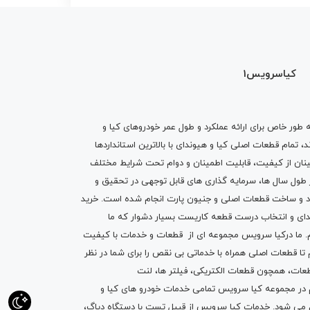
کیاسرویس1
ه طور خاص برای ارائه عملکرد و طول عمر خودروهای کیا و
تمام قطعات اصلی کیا و هیوندای با بالاترین استانداردها
نان از کیفیت، قابلیت اطمینان و دوام تحت شرایط مختلف
ول سال ها، سرمایه گذاری های قابل توجهی در تحقیق و
اد و ساخت قطعات اصلی و جنیون پارت انجام شده است.
خرید
دای
و انتخاب درست قطعه کاریست بسیار دشوار که ما
.
ما درکیا سرویس مجموعه ای از
قطعات
و
خدمات
با کیفیت
م تا قطعات اصلی همراه با خدماتی بی نقص را برای شما در نظر
ز قطعات، همچون قطعات
الکتریکی
،
فیلتر ها
،
لنت
یم در مجموعه کیا سرویس تمامی خدمات خودرو های کیا و
م می شود. خدمات کیا سرویس از قبیل
تست با دستگاه دیاگ
،