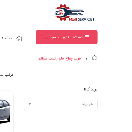
دسـته بـندی محـصولات
صفحه ا
خرید چراغ جلو راست سراتو
مرتب‌ سا
برند کالا
هر برند