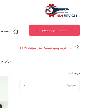
دسـته بـندی محـصولات
صفحه ا
خرید پمپ شیشه شور سوناتا 2009
مرتب‌ سا
برند کالا
هر برند