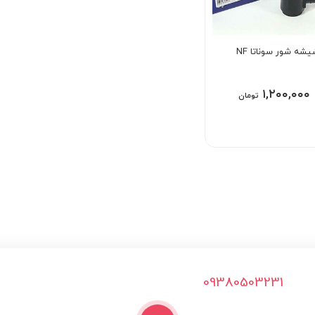
شه شور سوناتا NF
۱,۲۰۰,۰۰۰
تومان
09380503231