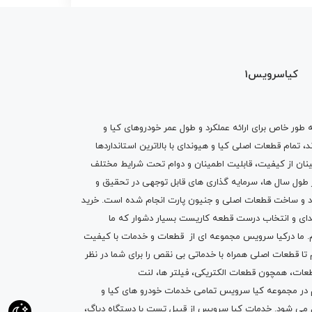
کیاسرویس1
ه طور خاص برای ارائه عملکرد و طول عمر خودروهای کیا و
تمام قطعات اصلی کیا و هیوندای با بالاترین استانداردها
نان از کیفیت، قابلیت اطمینان و دوام تحت شرایط مختلف
ول سال ها، سرمایه گذاری های قابل توجهی در تحقیق و
اد و ساخت قطعات اصلی و جنیون پارت انجام شده است.
خرید
دای
و انتخاب درست قطعه کاریست بسیار دشوار که ما
.
ما درکیا سرویس مجموعه ای از
قطعات
و
خدمات
با کیفیت
م تا قطعات اصلی همراه با خدماتی بی نقص را برای شما در نظر
ز قطعات، همچون قطعات
الکتریکی
،
فیلتر ها
،
لنت
یم در مجموعه کیا سرویس تمامی خدمات خودرو های کیا و
م می شود. خدمات کیا سرویس از قبیل
تست با دستگاه دیاگ
،