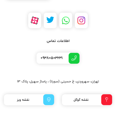
اطلاعات تماس
09380503231
تهران، سهروردی، خ حسینی (سورنا) ، پاساژ سهیل، پلاک 13
نقشه گوگل
نقشه ویز