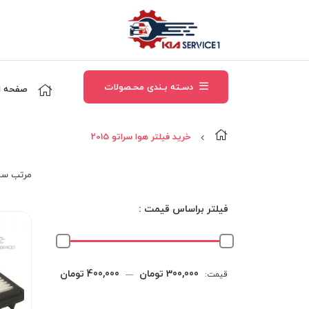
دسـته بـندی محـصولات
صفحه ا
خرید فیلتر هوا سراتو 2015
مرتب‌ سا
فیلتر براساس قیمت :
حداقل
حداکثر
300,000 تومان
400,000 تومان
قیمت:
—
قیمت
قیمت