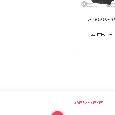
وا سراتو نیو و النترا
۳۹۰,۰۰۰
تومان
09380503231