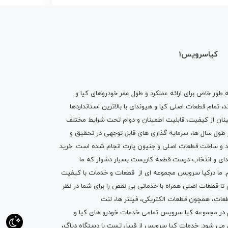
کیاسرویس1
ه طور خاص برای ارائه عملکرد و طول عمر خودروهای کیا و
تمام قطعات اصلی کیا و هیوندای با بالاترین استانداردها
نان از کیفیت، قابلیت اطمینان و دوام تحت شرایط مختلف
ول سال ها، سرمایه گذاری های قابل توجهی در تحقیق و
اد و ساخت قطعات اصلی و جنیون پارت انجام شده است.
خرید
دای
و انتخاب درست قطعه کاریست بسیار دشوار که ما
.
ما درکیا سرویس مجموعه ای از
قطعات
و
خدمات
با کیفیت
م تا قطعات اصلی همراه با خدماتی بی نقص را برای شما در نظر
ز قطعات، همچون قطعات
الکتریکی
،
فیلتر ها
،
لنت
یم در مجموعه کیا سرویس تمامی خدمات خودرو های کیا و
م می شود. خدمات کیا سرویس از قبیل
تست با دستگاه دیاگ
،