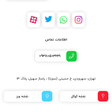
اطلاعات تماس
09380503231
تهران، سهروردی، خ حسینی (سورنا) ، پاساژ سهیل، پلاک 13
نقشه گوگل
نقشه ویز