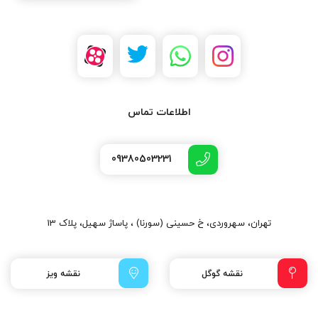
اطلاعات تماس
09380503231
تهران، سهروردی، خ حسینی (سورنا) ، پاساژ سهیل، پلاک 13
نقشه گوگل
نقشه ویز