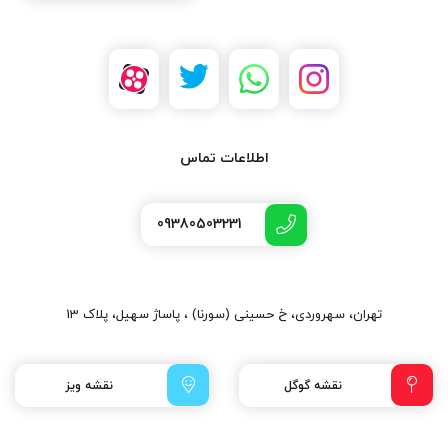
اطلاعات تماس
09380503231
تهران، سهروردی، خ حسینی (سورنا) ، پاساژ سهیل، پلاک 13
نقشه گوگل
نقشه ویز