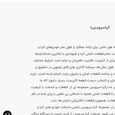
کیاسرویس1
ه طور خاص برای ارائه عملکرد و طول عمر خودروهای کیا و
تمام قطعات اصلی کیا و هیوندای با بالاترین استانداردها
نان از کیفیت، قابلیت اطمینان و دوام تحت شرایط مختلف
ول سال ها، سرمایه گذاری های قابل توجهی در تحقیق و
اد و ساخت قطعات اصلی و جنیون پارت انجام شده است.
خرید
دای
و انتخاب درست قطعه کاریست بسیار دشوار که ما
.
ما درکیا سرویس مجموعه ای از
قطعات
و
خدمات
با کیفیت
م تا قطعات اصلی همراه با خدماتی بی نقص را برای شما در نظر
ز قطعات، همچون قطعات
الکتریکی
،
فیلتر ها
،
لنت
یم در مجموعه کیا سرویس تمامی خدمات خودرو های کیا و
م می شود. خدمات کیا سرویس از قبیل
تست با دستگاه دیاگ
،