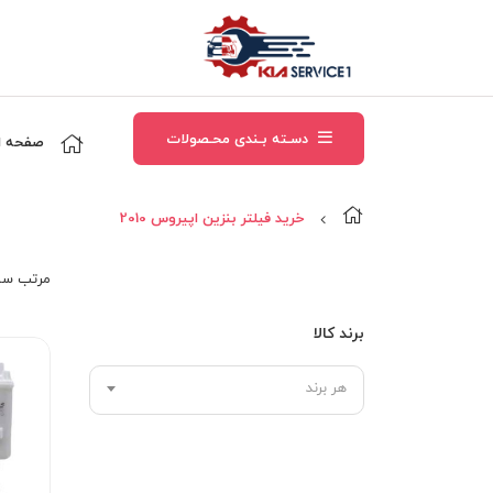
دسـته بـندی محـصولات
صفحه ا
خرید فیلتر بنزین اپیروس 2010
مرتب‌ سا
برند کالا
هر برند