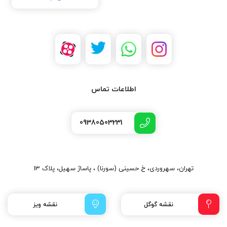
اطلاعات تماس
09380503231
تهران، سهروردی، خ حسینی (سورنا) ، پاساژ سهیل، پلاک 13
نقشه گوگل
نقشه ویز