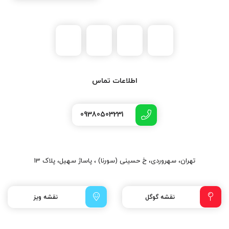
اطلاعات تماس
09380503231
تهران، سهروردی، خ حسینی (سورنا) ، پاساژ سهیل، پلاک 13
نقشه گوگل
نقشه ویز