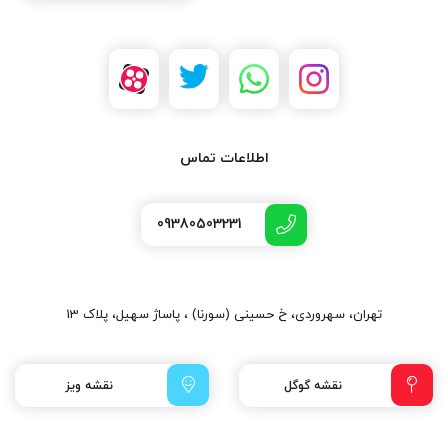
اطلاعات تماس
09380503231
تهران، سهروردی، خ حسینی (سورنا) ، پاساژ سهیل، پلاک 13
نقشه گوگل
نقشه ویز