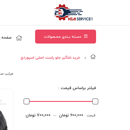
دسـته بـندی محـصولات
صفحه ا
خرید شلگیر جلو راست اصلی اسپورتج
مرتب‌ سا
فیلتر براساس قیمت :
حداقل
حداکثر
600,000 تومان
700,000 تومان
قیمت:
—
قیمت
قیمت