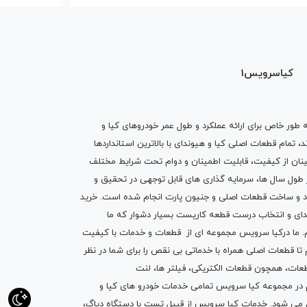
کیاسرویس1
ه طور خاص برای ارائه عملکرد و طول عمر خودروهای کیا و
تمام قطعات اصلی کیا و هیوندای با بالاترین استانداردها
نان از کیفیت، قابلیت اطمینان و دوام تحت شرایط مختلف
ول سال ها، سرمایه گذاری های قابل توجهی در تحقیق و
اد و ساخت قطعات اصلی و جنیون پارت انجام شده است.
خرید
دای
و انتخاب درست قطعه کاریست بسیار دشوار که ما
.
ما درکیا سرویس مجموعه ای از
قطعات
و
خدمات
با کیفیت
م تا قطعات اصلی همراه با خدماتی بی نقص را برای شما در نظر
ز قطعات، همچون قطعات
الکتریکی
،
فیلتر ها
،
لنت
یم در مجموعه کیا سرویس تمامی خدمات خودرو های کیا و
م می شود. خدمات کیا سرویس از قبیل
تست با دستگاه دیاگ
،