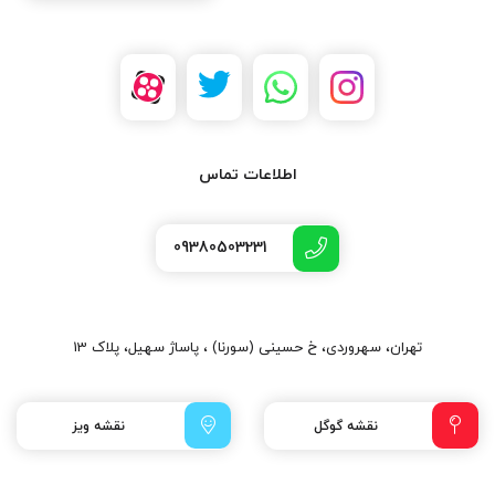
اطلاعات تماس
09380503231
تهران، سهروردی، خ حسینی (سورنا) ، پاساژ سهیل، پلاک 13
نقشه گوگل
نقشه ویز