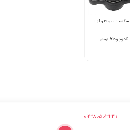
گدست سوناتا و آزرا
۷۰۰,۰۰۰
تومان
09380503231