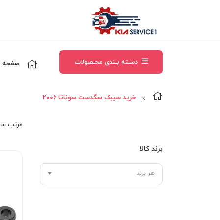
دسـته بـندی محـصولات
صفحه ا
خرید سیبک سگدست سوناتا 2006
مرتب‌ سا
برند کالا
هر برند