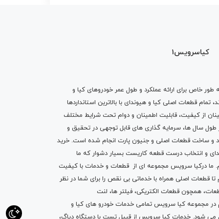
کیاسرویس1
ه طور خاص برای ارائه عملکرد و طول عمر خودروهای کیا و
تمام قطعات اصلی کیا و هیوندای با بالاترین استانداردها
نان از کیفیت، قابلیت اطمینان و دوام تحت شرایط مختلف
ول سال ها، سرمایه گذاری های قابل توجهی در تحقیق و
اد و ساخت قطعات اصلی و جنیون پارت انجام شده است.
خرید
دای
و انتخاب درست قطعه کاریست بسیار دشوار که ما
.
ما درکیا سرویس مجموعه ای از
قطعات
و
خدمات
با کیفیت
م تا قطعات اصلی همراه با خدماتی بی نقص را برای شما در نظر
ز قطعات، همچون قطعات
الکتریکی
،
فیلتر ها
،
لنت
یم در مجموعه کیا سرویس تمامی خدمات خودرو های کیا و
م می شود. خدمات کیا سرویس از قبیل
تست با دستگاه دیاگ
،