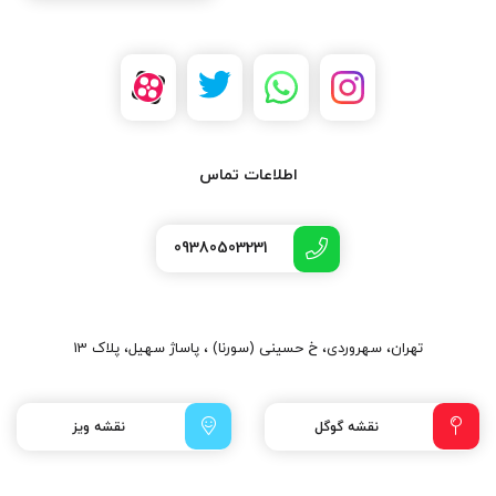
اطلاعات تماس
09380503231
تهران، سهروردی، خ حسینی (سورنا) ، پاساژ سهیل، پلاک 13
نقشه گوگل
نقشه ویز