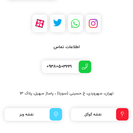
اطلاعات تماس
09380503231
تهران، سهروردی، خ حسینی (سورنا) ، پاساژ سهیل، پلاک 13
نقشه گوگل
نقشه ویز