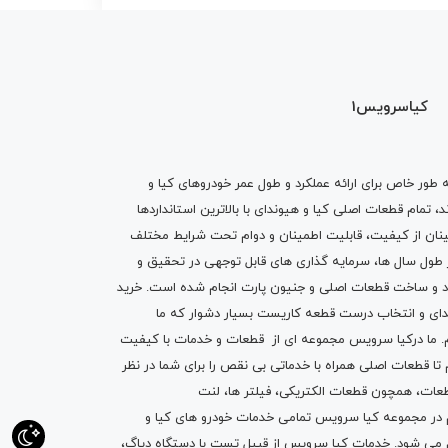
کیاسرویس1
ه طور خاص برای ارائه عملکرد و طول عمر خودروهای کیا و
تمام قطعات اصلی کیا و هیوندای با بالاترین استانداردها
نان از کیفیت، قابلیت اطمینان و دوام تحت شرایط مختلف
ول سال ها، سرمایه گذاری های قابل توجهی در تحقیق و
اد و ساخت قطعات اصلی و جنیون پارت انجام شده است.
خرید
دای
و انتخاب درست قطعه کاریست بسیار دشوار که ما
.
ما درکیا سرویس مجموعه ای از
قطعات
و
خدمات
با کیفیت
م تا قطعات اصلی همراه با خدماتی بی نقص را برای شما در نظر
ز قطعات، همچون قطعات
الکتریکی
،
فیلتر ها
،
لنت
یم در مجموعه کیا سرویس تمامی خدمات خودرو های کیا و
م می شود. خدمات کیا سرویس از قبیل
تست با دستگاه دیاگ
،