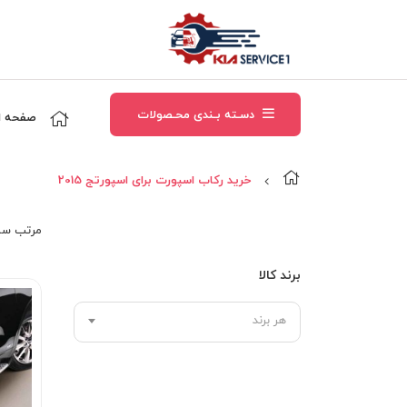
دسـته بـندی محـصولات
صفحه ا
خرید رکاب اسپورت برای اسپورتج 2015
مرتب‌ سا
برند کالا
هر برند