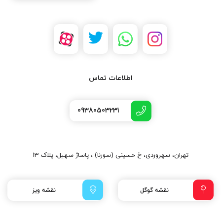
اطلاعات تماس
09380503231
تهران، سهروردی، خ حسینی (سورنا) ، پاساژ سهیل، پلاک 13
نقشه گوگل
نقشه ویز