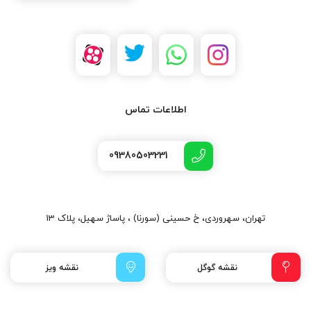
اطلاعات تماس
09380503231
تهران، سهروردی، خ حسینی (سورنا) ، پاساژ سهیل، پلاک 13
نقشه گوگل
نقشه ویز