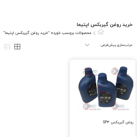
خرید روغن گیربکس اپتیما
محصولات برچسب خورده “خرید روغن گیربکس اپتیما”
روغن گيربکس SP3