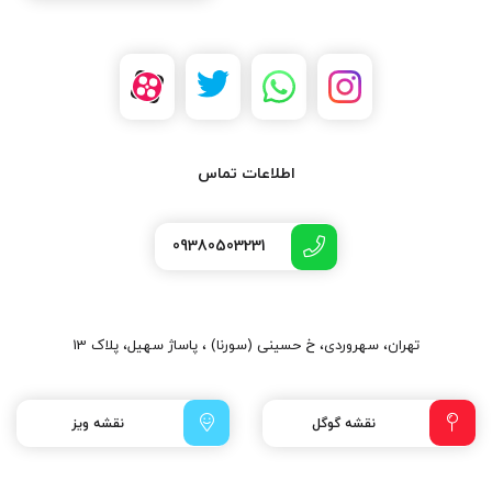
اطلاعات تماس
09380503231
تهران، سهروردی، خ حسینی (سورنا) ، پاساژ سهیل، پلاک 13
نقشه گوگل
نقشه ویز