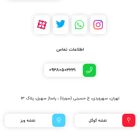
اطلاعات تماس
09380503231
تهران، سهروردی، خ حسینی (سورنا) ، پاساژ سهیل، پلاک 13
نقشه گوگل
نقشه ویز