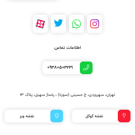
اطلاعات تماس
09380503231
تهران، سهروردی، خ حسینی (سورنا) ، پاساژ سهیل، پلاک 13
نقشه گوگل
نقشه ویز