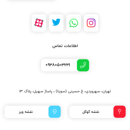
اطلاعات تماس
09380503231
تهران، سهروردی، خ حسینی (سورنا) ، پاساژ سهیل، پلاک 13
نقشه گوگل
نقشه ویز