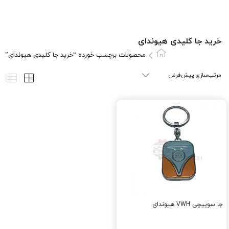
خرید جا کلیدی هیوندای
محصولات برچسب خورده “خرید جا کلیدی هیوندای”
جا سوییچی VWH هیوندای