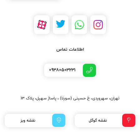
اطلاعات تماس
09380503231
تهران، سهروردی، خ حسینی (سورنا) ، پاساژ سهیل، پلاک 13
نقشه گوگل
نقشه ویز