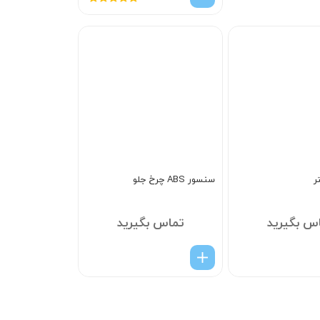
امتیاز
5.00
از
5
ر
سنسور ABS چرخ جلو
س بگیرید
تماس بگیرید