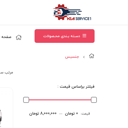
دسـته بـندی محـصولات
صفحه ا
جنسيس
مرتب‌ سا
فیلتر براساس قیمت :
حداقل
حداکثر
0 تومان
8,000,000 تومان
قیمت:
—
قیمت
قیمت