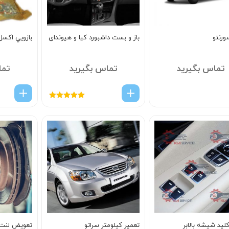
ورنتو
باز و بست داشبورد کیا و هیوندای
بازويي اکس
تماس بگیرید
تماس بگیرید
تما
امتیاز
5.00
از
5
لید شیشه بالابر
تعمیر کیلومتر سراتو
تعویض لنت 