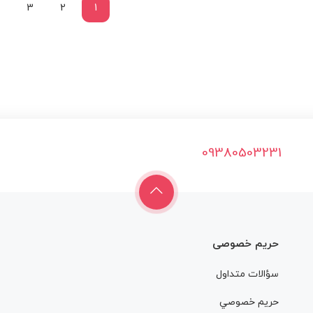
3
2
1
09380503231
حریم خصوصی
سؤالات متداول
حريم خصوصي