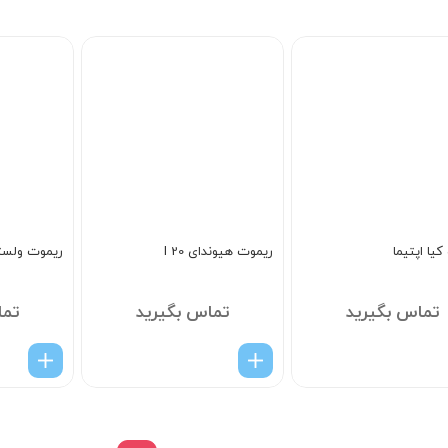
5
یا اپتیما
ریموت هیوندای I 20
ریموت ولست
تماس بگیرید
تماس بگیرید
تما