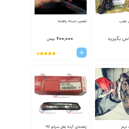
ل عقب
تعمیر دسته راهنما
س بگیرید
۶۰۰,۰۰۰
تومان
امتیاز
4.50
از 5
ترمز
راهنماي آينه بغل سراتو YD