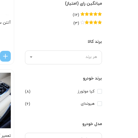
میانگین رای (امتیاز)
(12)
امتیاز
5
از 5
آنتن س
(3)
امتیاز
4
از
5
برند کالا
هر برند
برند خودرو
کیا موتورز
(8)
هیوندای
(6)
مدل خودرو
تعمیر ک