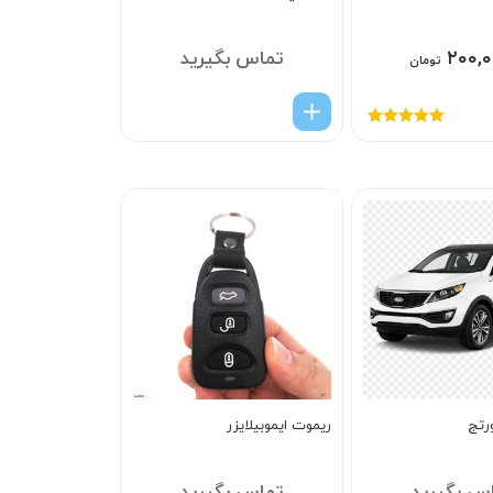
۲۰۰,۰
تماس بگیرید
تومان
امتیاز
5.00
از
5
رتج
ریموت ایموبیلایزر