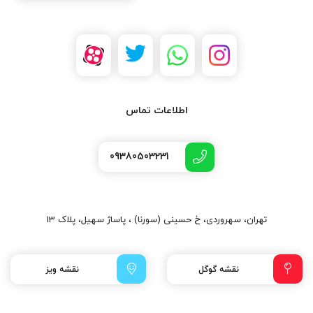
اطلاعات تماس
09380503231
تهران، سهروردی، خ حسینی (سورنا) ، پاساژ سهیل، پلاک 13
نقشه گوگل
نقشه ویز