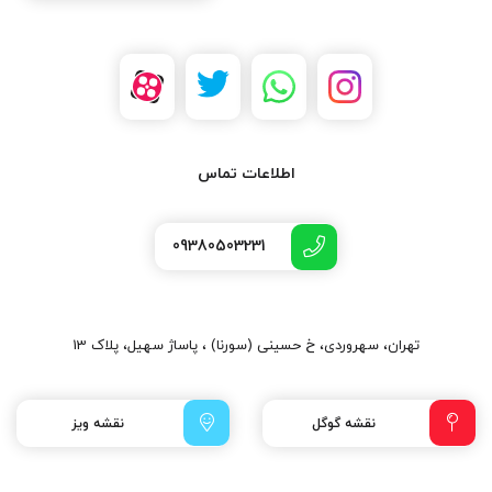
اطلاعات تماس
09380503231
تهران، سهروردی، خ حسینی (سورنا) ، پاساژ سهیل، پلاک 13
نقشه گوگل
نقشه ویز