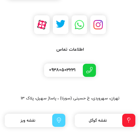
اطلاعات تماس
09380503231
تهران، سهروردی، خ حسینی (سورنا) ، پاساژ سهیل، پلاک 13
نقشه گوگل
نقشه ویز