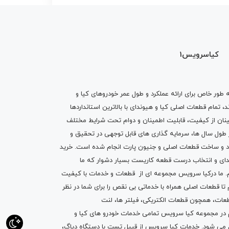
کیاسرویس1
ه طور خاص برای ارائه عملکرد و طول عمر خودروهای کیا و
تمام قطعات اصلی کیا و هیوندای با بالاترین استانداردها
نان از کیفیت، قابلیت اطمینان و دوام تحت شرایط مختلف
ول سال ها، سرمایه گذاری های قابل توجهی در تحقیق و
اد و ساخت قطعات اصلی و جنیون پارت انجام شده است.
خرید
دای
و انتخاب درست قطعه کاریست بسیار دشوار که ما
.
ما درکیا سرویس مجموعه ای از
قطعات
و
خدمات
با کیفیت
م تا قطعات اصلی همراه با خدماتی بی نقص را برای شما در نظر
ز قطعات، همچون قطعات
الکتریکی
،
فیلتر ها
،
لنت
یم در مجموعه کیا سرویس تمامی خدمات خودرو های کیا و
م می شود. خدمات کیا سرویس از قبیل
تست با دستگاه دیاگ
،