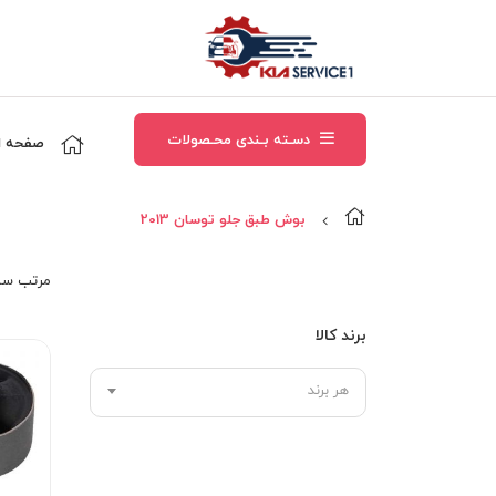
دسـته بـندی محـصولات
صفحه ا
بوش طبق جلو توسان 2013
مرتب‌ سا
برند کالا
هر برند