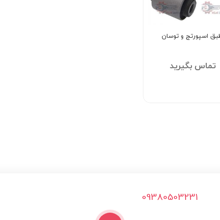
ق اسپورتج و توسان
تماس بگیرید
09380503231