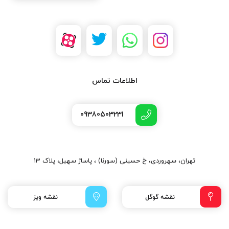
اطلاعات تماس
09380503231
تهران، سهروردی، خ حسینی (سورنا) ، پاساژ سهیل، پلاک 13
نقشه گوگل
نقشه ویز