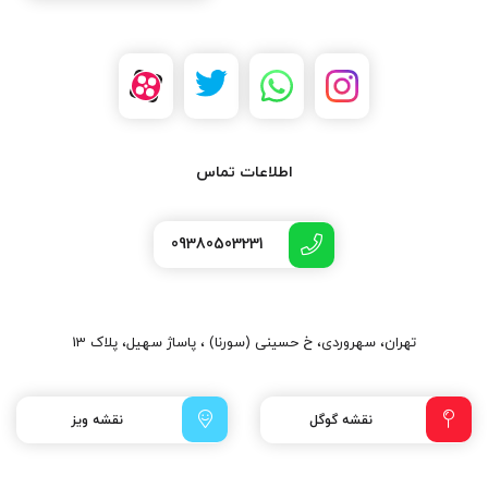
اطلاعات تماس
09380503231
تهران، سهروردی، خ حسینی (سورنا) ، پاساژ سهیل، پلاک 13
نقشه گوگل
نقشه ویز