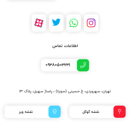
اطلاعات تماس
09380503231
تهران، سهروردی، خ حسینی (سورنا) ، پاساژ سهیل، پلاک 13
نقشه گوگل
نقشه ویز