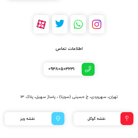
اطلاعات تماس
09380503231
تهران، سهروردی، خ حسینی (سورنا) ، پاساژ سهیل، پلاک 13
نقشه گوگل
نقشه ویز