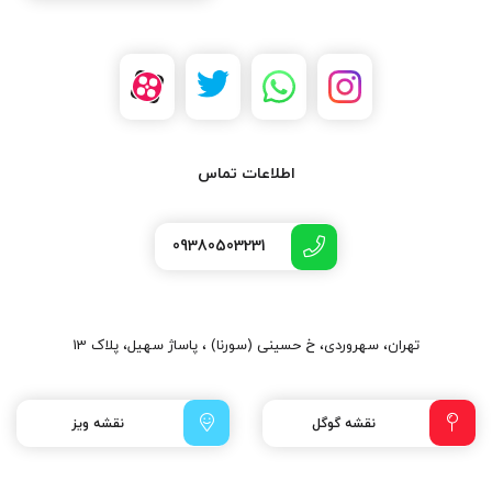
اطلاعات تماس
09380503231
تهران، سهروردی، خ حسینی (سورنا) ، پاساژ سهیل، پلاک 13
نقشه گوگل
نقشه ویز