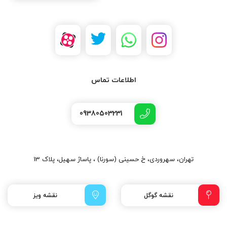
اطلاعات تماس
09380503231
تهران، سهروردی، خ حسینی (سورنا) ، پاساژ سهیل، پلاک 13
نقشه گوگل
نقشه ویز